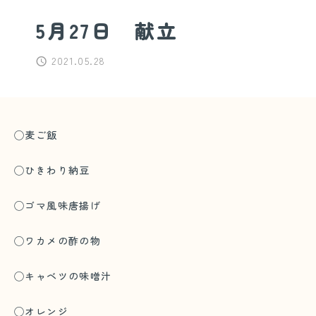
5月27日 献立
2021.05.28
◯麦ご飯
◯ひきわり納豆
◯ゴマ風味唐揚げ
◯ワカメの酢の物
◯キャベツの味噌汁
◯オレンジ