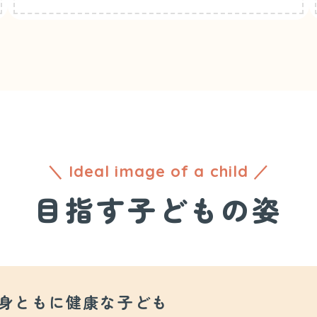
＼ Ideal image of a child ／
目指す子どもの姿
身ともに健康な子ども