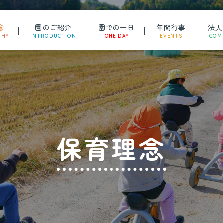
念
園のご紹介
園での一日
年間行事
法人
PHY
INTRODUCTION
ONE DAY
EVENTS
COM
保育理念