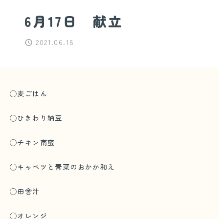
6月17日 献立
2021.06.18
◯麦ごはん
◯ひきわり納豆
◯チキン南蛮
◯キャベツと青菜のおかか和え
◯田舎汁
◯オレンジ