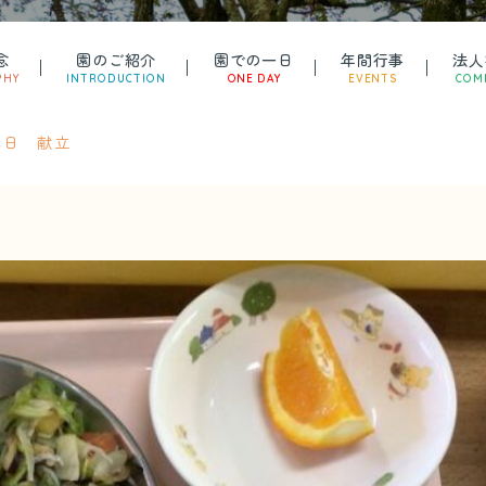
念
園のご紹介
園での一日
年間行事
法人
PHY
INTRODUCTION
ONE DAY
EVENTS
COM
14日 献立