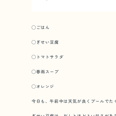
◯ごはん
◯ぎせい豆腐
◯トマトサラダ
◯春雨スープ
◯オレンジ
今日も、午前中は天気が良くプールでた
ぎせい豆腐は、だしとほどよい甘さがあ