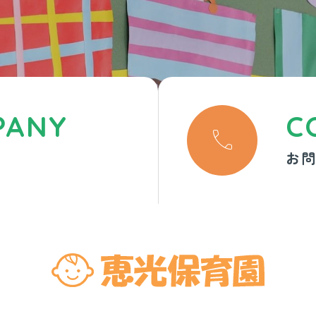
PANY
C

お