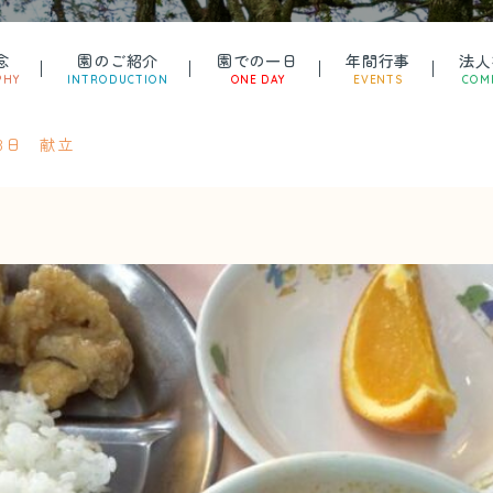
念
園のご紹介
園での一日
年間行事
法人
PHY
INTRODUCTION
ONE DAY
EVENTS
COM
23日 献立