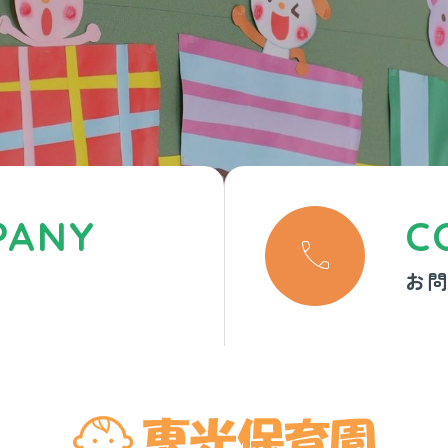
PANY
C

お