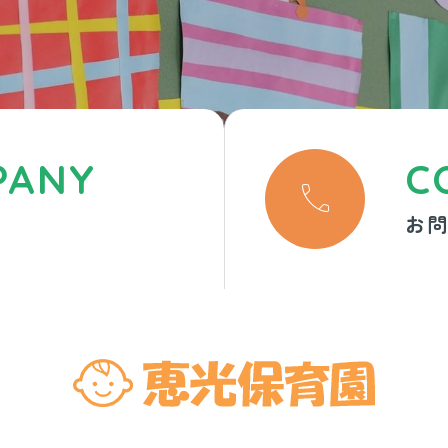
PANY
C

お