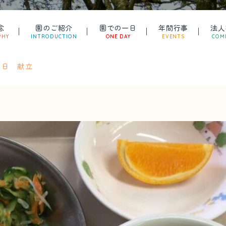
念
園のご紹介
園での一日
年間行事
法人
PHY
INTRODUCTION
ONE DAY
EVENTS
COM
21日 献立