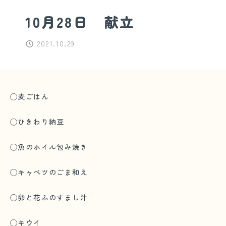
10月28日 献立
2021.10.29
◯麦ごはん
◯ひきわり納豆
◯魚のホイル包み焼き
◯キャベツのごま和え
◯卵と花ふのすまし汁
◯キウイ