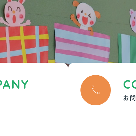
PANY
C

お