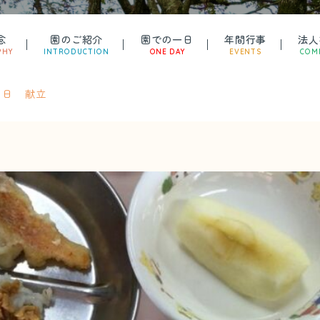
念
園のご紹介
園での一日
年間行事
法人
PHY
INTRODUCTION
ONE DAY
EVENTS
COM
７日 献立