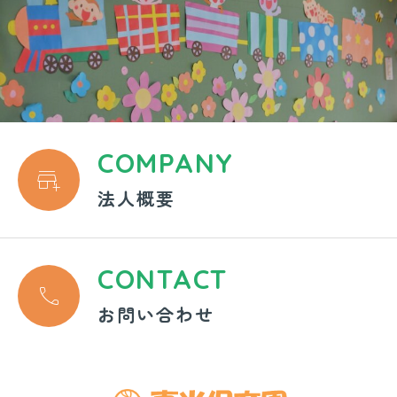
COMPANY

法人概要
CONTACT

お問い合わせ