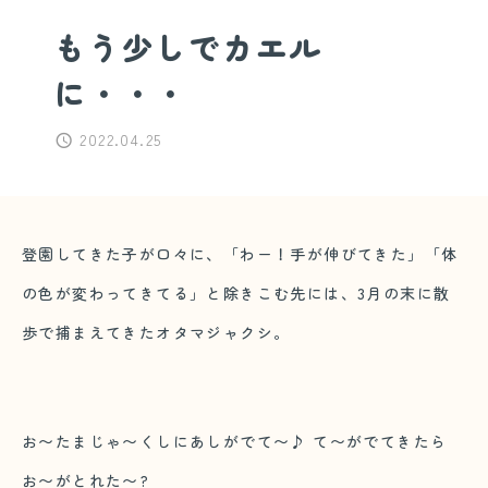
もう少しでカエル
に・・・
2022.04.25
登園してきた子が口々に、「わー！手が伸びてきた」「体
の色が変わってきてる」と除きこむ先には、3月の末に散
歩で捕まえてきたオタマジャクシ。
お〜たまじゃ〜くしにあしがでて〜♪ て〜がでてきたら
お〜がとれた〜?