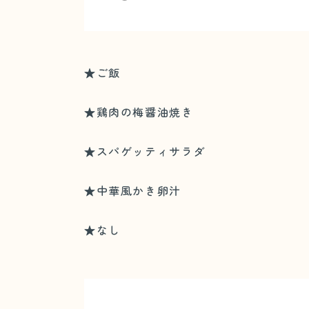
★ご飯
★鶏肉の梅醤油焼き
★スパゲッティサラダ
★中華風かき卵汁
★なし