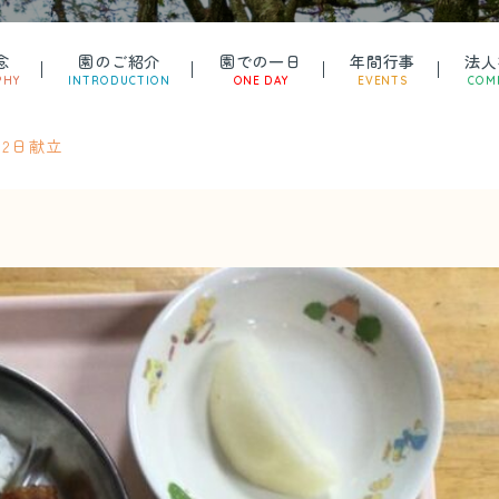
念
園のご紹介
園での一日
年間行事
法人
PHY
INTRODUCTION
ONE DAY
EVENTS
COM
12日献立