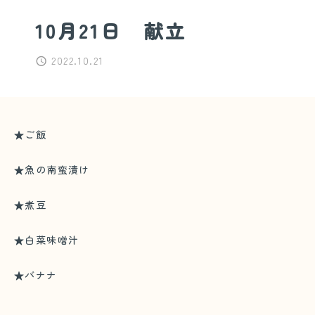
10月21日 献立
2022.10.21
★ご飯
★魚の南蛮漬け
★煮豆
★白菜味噌汁
★バナナ