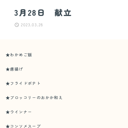
3月28日 献立
2023.03.28
★わかめご飯
★唐揚げ
★フライドポテト
★ブロッコリーのおかか和え
★ウインナー
★コンソメスープ