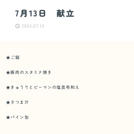
7月13日 献立
2023.07.13
★ご飯
★豚肉のスタミナ焼き
★きゅうりとピーマンの塩昆布和え
★さつま汁
★パイン缶