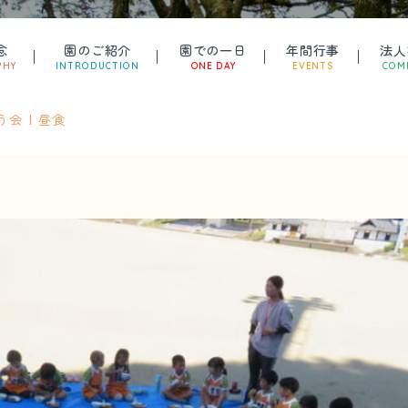
念
園のご紹介
園での一日
年間行事
法人
PHY
INTRODUCTION
ONE DAY
EVENTS
COM
う会！昼食