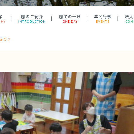
念
園のご紹介
園での一日
年間行事
法人
PHY
INTRODUCTION
ONE DAY
EVENTS
COM
遊び?