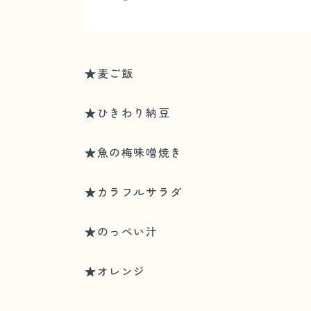
★麦ご飯
★ひきわり納豆
★魚の梅味噌焼き
★カラフルサラダ
★のっぺい汁
★オレンジ