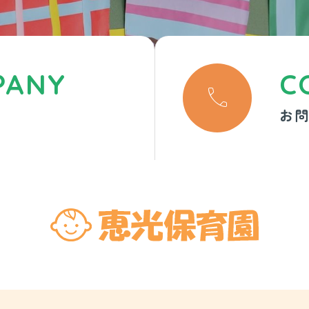
PANY
C

お