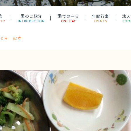
念
園のご紹介
園での一日
年間行事
法人
PHY
INTRODUCTION
ONE DAY
EVENTS
COM
月30日 献立