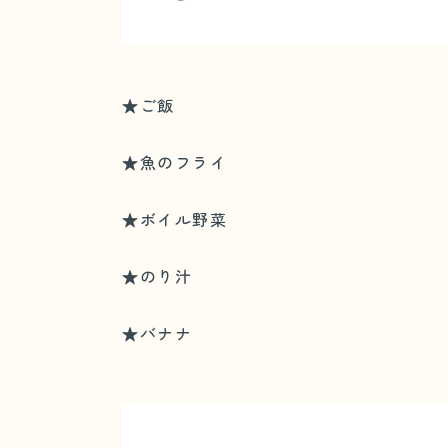
★ご飯
★魚のフライ
★ボイル野菜
★のり汁
★バナナ