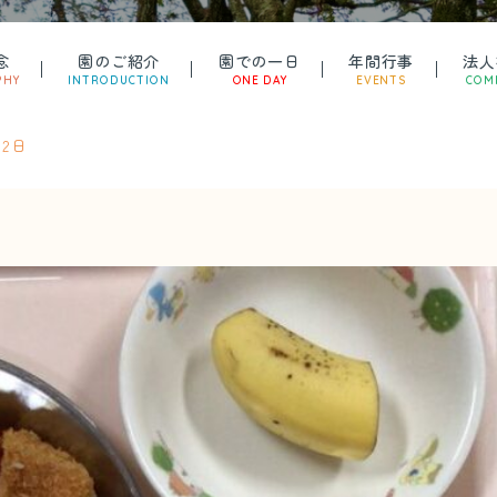
念
園のご紹介
園での一日
年間行事
法人
PHY
INTRODUCTION
ONE DAY
EVENTS
COM
12日