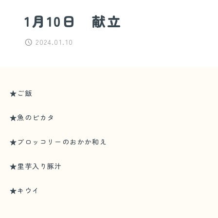
1月10日 献立
2024.01.10
★ご飯
★魚のピカタ
★ブロッコリーのおかか和え
★里芋入り豚汁
★キウイ