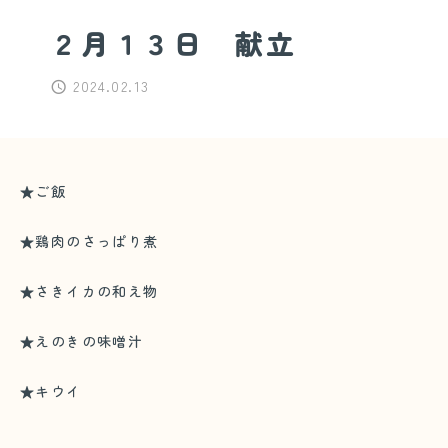
２月１３日 献立
2024.02.13
★ご飯
★鶏肉のさっぱり煮
★さきイカの和え物
★えのきの味噌汁
★キウイ