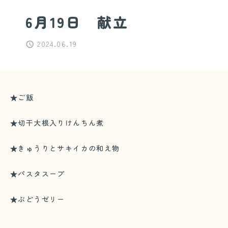
6月19日 献立
2024.06.19
★ご飯
★切干大根入りけんちん煮
★きゅうりとサキイカの和え物
★パスタスープ
★ぶどうゼリー