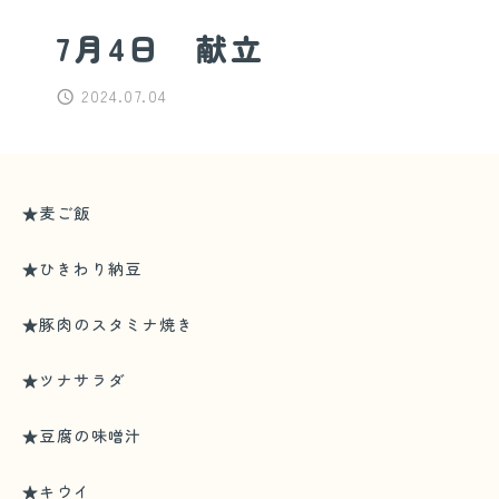
7月4日 献立
2024.07.04
★麦ご飯
★ひきわり納豆
★豚肉のスタミナ焼き
★ツナサラダ
★豆腐の味噌汁
★キウイ