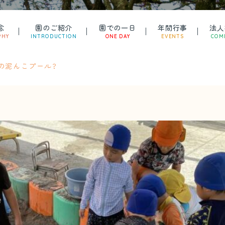
念
園のご紹介
園での一日
年間行事
法人
PHY
INTRODUCTION
ONE DAY
EVENTS
COM
の泥んこプール?