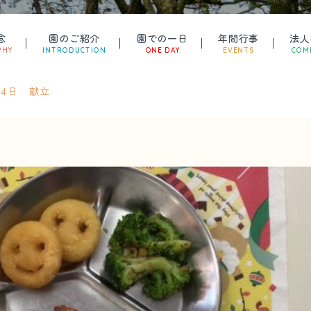
念
園のご紹介
園での一日
年間行事
法人
PHY
INTRODUCTION
ONE DAY
EVENTS
COM
月24日 献立