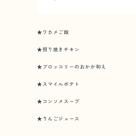
★ワカメご飯
★照り焼きチキン
★ブロッコリーのおかか和え
★スマイルポテト
★コンソメスープ
★りんごジュース