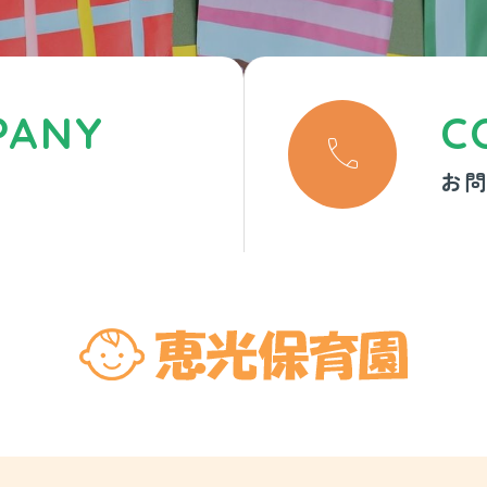
PANY
C

お