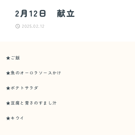
2月12日 献立
2025.02.12
★ご飯
★魚のオーロラソースかけ
★ポテトサラダ
★豆腐と青さのすまし汁
★キウイ