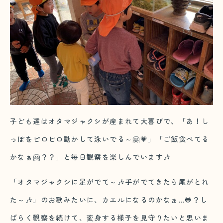
子ども達はオタマジャクシが産まれて大喜びで、「あ！し
っぽをピロピロ動かして泳いでる～🤗💗」「ご飯食べてる
かなぁ🤗？？」と毎日観察を楽しんでいます🎶
「オタマジャクシに足がでて～🎶手がでてきたら尾がとれ
た～🎶」のお歌みたいに、カエルになるのかなぁ…🐸？し
ばらく観察を続けて、変身する様子を見守りたいと思いま