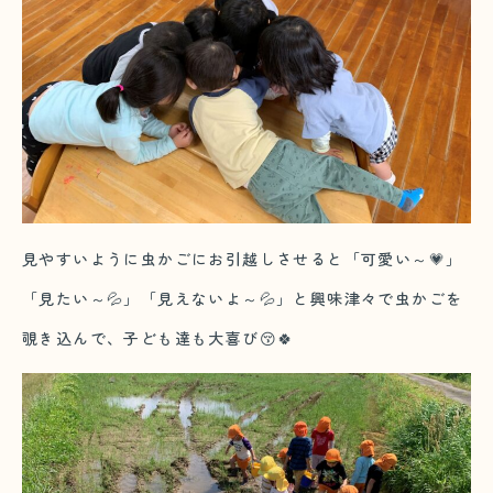
見やすいように虫かごにお引越しさせると「可愛い～💗」
「見たい～💦」「見えないよ～💦」と興味津々で虫かごを
覗き込んで、子ども達も大喜び😚🍀