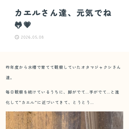
カエルさん達、元気でね
🐸💗
2026.05.08
昨年度から水槽で育てて観察していたオタマジャクシさん
達。
毎日観察を続けているうちに、脚がでて…手がでて…と進
化して”カエル”に近づいてきて、とうとう…