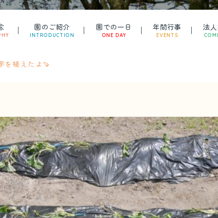
念
園のご紹介
園での一日
年間行事
法人
PHY
INTRODUCTION
ONE DAY
EVENTS
COM
お芋を植えたよ🍠