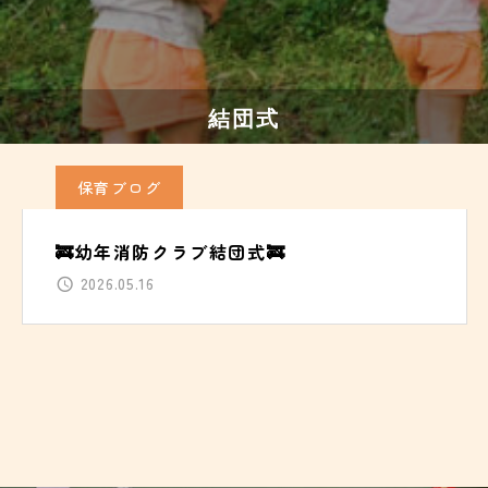
結団式
保育ブログ
🚒幼年消防クラブ結団式🚒
2026.05.16