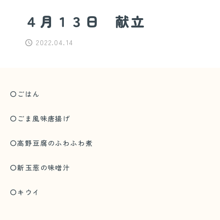
４月１３日 献立
2022.04.14
〇ごはん
〇ごま風味唐揚げ
〇高野豆腐のふわふわ煮
〇新玉葱の味噌汁
〇キウイ