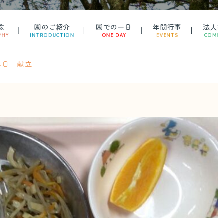
念
園のご紹介
園での一日
年間行事
法人
PHY
INTRODUCTION
ONE DAY
EVENTS
COM
14日 献立