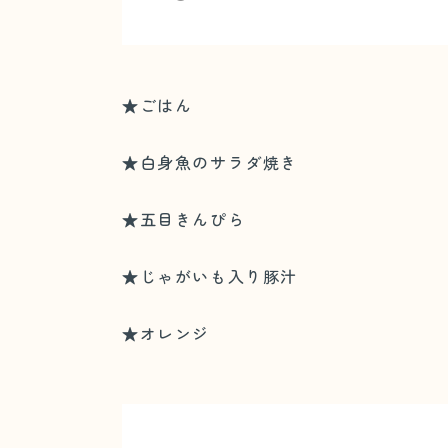
★ごはん
★白身魚のサラダ焼き
★五目きんぴら
★じゃがいも入り豚汁
★オレンジ