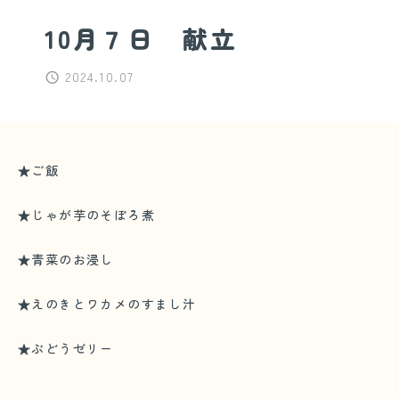
10月７日 献立
2024.10.07
★ご飯
★じゃが芋のそぼろ煮
★青菜のお浸し
★えのきとワカメのすまし汁
★ぶどうゼリー